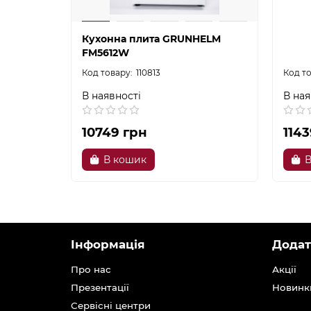
Кухонна плита GRUNHELM
FM5612W
110813
В наявності
В ная
10749 грн
1143
В кошик
В
Інформація
Додат
Про нас
Акції
Презентації
Новинк
Сервісні центри