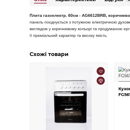
Плита газоелектр. 60см - АG6612BRB, коричнев
панель поєднується з потужною електричною духовк
виглядом у коричневому кольорі та продуманою ерг
її преміальний характер та високу якість.
Схожі товари
Кухо
FG56