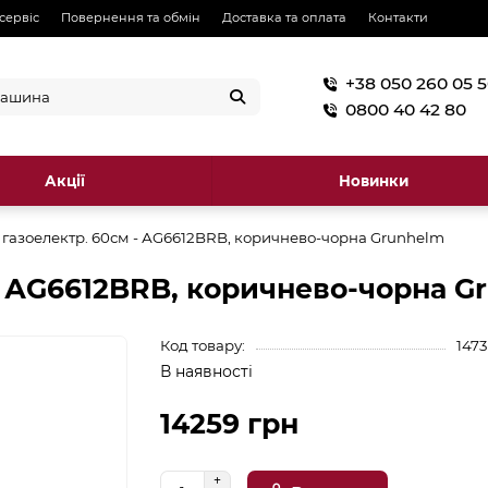
 сервіс
Повернення та обмін
Доставка та оплата
Контакти
+38 050 260 05 
0800 40 42 80
Акції
Новинки
 газоелектр. 60см - АG6612BRB, коричнево-чорна Grunhelm
- АG6612BRB, коричнево-чорна G
Код товару:
1473
В наявності
14259 грн