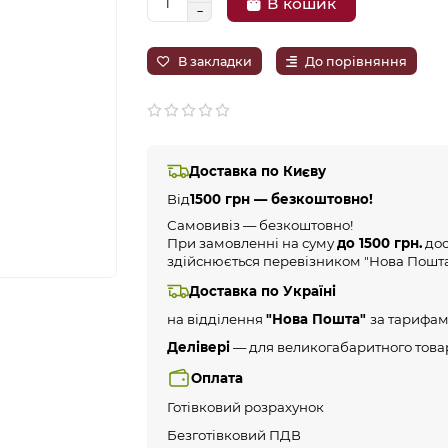
В кошик
В закладки
До порівняння
Доставка по Києву
Від
1500 грн — безкоштовно!
Самовивіз — безкоштовно!
При замовленні на суму
до 1500 грн.
дос
здійснюється перевізником "Нова Пошта
Доставка по Україні
на відділення
"Нова Пошта"
за тарифам
Делівері
— для великогабаритного това
Оплата
Готівковий розрахунок
Безготівковий ПДВ