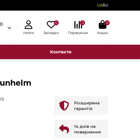
UA
RU
0
0
0
50
Увійти
Закладки
Порівняння
Кошик
Контакти
runhelm
13
Розширена
гарантія
14 днів на
повернення