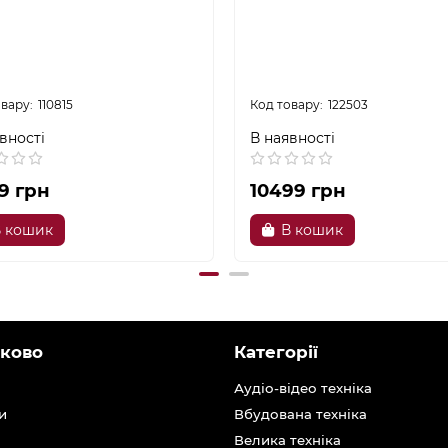
110815
122503
вності
В наявності
9 грн
10499 грн
 кошик
В кошик
ково
Категорії
Аудіо-відео техніка
и
Вбудована техніка
Велика техніка