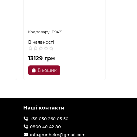
Кухонна
AG6612B
119421
В наявності
В наявно
13129 грн
11149 
В кошик
В к
Наші контакти
+38 050 260 05 50
0800 40 42 80
info.grunhelm@gmail.com