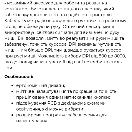
-
незамінний аксесуар для роботи та розваг на
комп’ютері. Виготовлена з міцного пластику, який
забезпечує довговічність та надійність пристрою.
Кабель 1.5 метра дозволяє вільно рухатися на робочому
столі, не обмежуючи руху.
Оптичний сенсор миші
використовує світлові сигнали для визначення руху
миші. Він дозволяє миттєво реагувати на рухи миші та
забезпечує точність курсора.
DPI визначає чутливість
миші. Чим більше DPI, тим швидше рухається курсор
при русі миші. Можливість вибору DPI від 800 до 8000,
що дозволяє налаштувати її під свої потреби та стиль
гри.
Особливості:
ергономічний дизайн;
миттєве налаштування та покращена точність
прицілювання одним натисканням кнопки;
підсвічування RGB з декількома схемами
освітлення, які можна вибрати;
розширене програмне забезпечення для
налаштування.