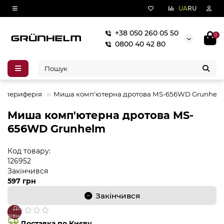
UA
RU
+38 050 260 05 50
0
0800 40 42 80
а периферія
Миша комп'ютерна дротова MS-656WD Grunhel
Миша комп'ютерна дротова MS-
656WD Grunhelm
Код товару:
126952
Закінчився
597 грн
Закінчився
До
В
порівняння
закладки
Доставка по Києву