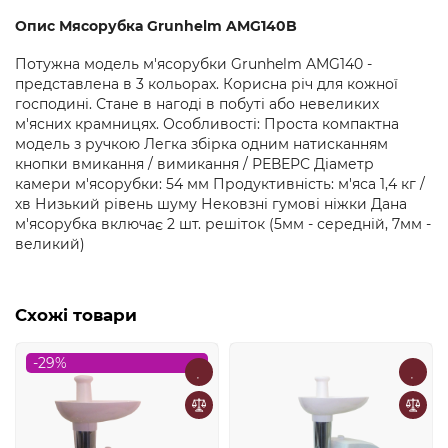
Опис Мясорубка Grunhelm AMG140B
Потужна модель м'ясорубки Grunhelm AMG140 -
представлена ​​в 3 кольорах. Корисна річ для кожної
господині. Стане в нагоді в побуті або невеликих
м'ясних крамницях. Особливості: Проста компактна
модель з ручкою Легка збірка одним натисканням
кнопки вмикання / вимикання / РЕВЕРС Діаметр
камери м'ясорубки: 54 мм Продуктивність: м'яса 1,4 кг /
хв Низький рівень шуму Нековзні гумові ніжки Дана
м'ясорубка включає 2 шт. решіток (5мм - середній, 7мм -
великий)
Схожі товари
-29%