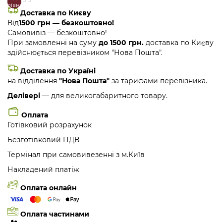
порівняння
закладки
Доставка по Києву
Від
1500 грн — безкоштовно!
Самовивіз — безкоштовно!
При замовленні на суму
до 1500 грн.
доставка по Києву
здійснюється перевізником "Нова Пошта".
Доставка по Україні
на відділення
"Нова Пошта"
за тарифами перевізника.
Делівері
— для великогабаритного товару.
Оплата
Готівковий розрахунок
Безготівковий ПДВ
Термінал при самовивезенні з м.Київ
Накладений платіж
Оплата онлайн
Оплата частинами