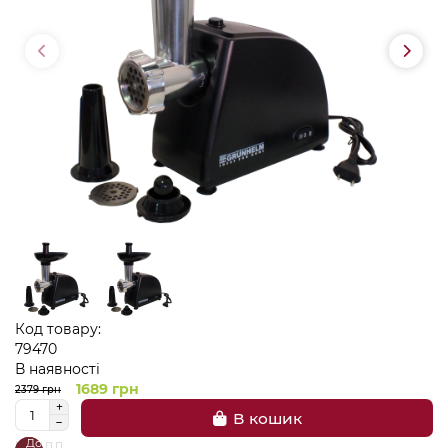
Код товару:
79470
В наявності
1689 грн
2379 грн
В кошик
До
В