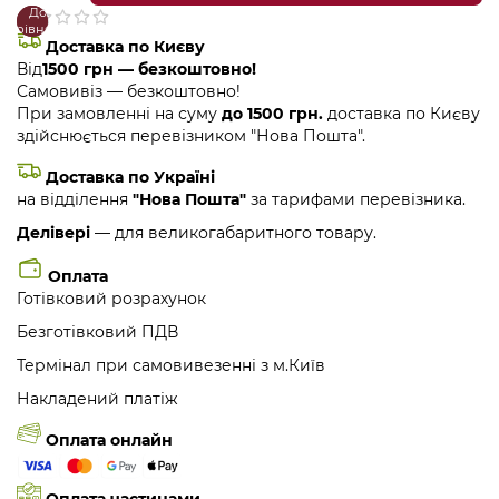
До
В
порівняння
закладки
Доставка по Києву
Від
1500 грн — безкоштовно!
Самовивіз — безкоштовно!
При замовленні на суму
до 1500 грн.
доставка по Києву
здійснюється перевізником "Нова Пошта".
Доставка по Україні
на відділення
"Нова Пошта"
за тарифами перевізника.
Делівері
— для великогабаритного товару.
Оплата
Готівковий розрахунок
Безготівковий ПДВ
Термінал при самовивезенні з м.Київ
Накладений платіж
Оплата онлайн