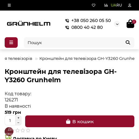
UA
RU
+38 050 260 05 50
0
0800 40 42 80
для телевізорів
Кронштейн для телевізора GH-Y3260 Grunhel
Кронштейн для телевізора GH-
Y3260 Grunhelm
Код товару:
126271
В наявності
519 грн
В кошик
До
В
порівняння
закладки
Доставка по Києву