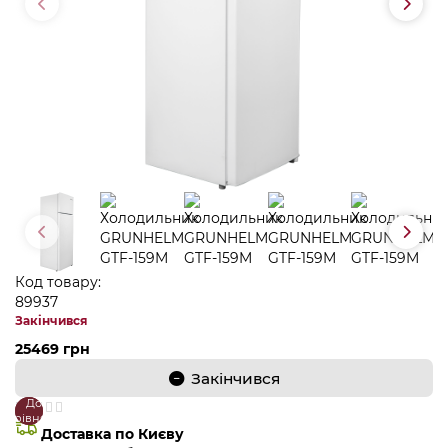
Код товару:
89937
Закінчився
25469 грн
Закінчився
До
В
порівняння
закладки
Доставка по Києву