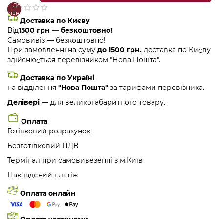
До
В
порівняння
закладки
Доставка по Києву
Від
1500 грн — безкоштовно!
Самовивіз — безкоштовно!
При замовленні на суму
до 1500 грн.
доставка по Києву
здійснюється перевізником "Нова Пошта".
Доставка по Україні
на відділення
"Нова Пошта"
за тарифами перевізника.
Делівері
— для великогабаритного товару.
Оплата
Готівковий розрахунок
Безготівковий ПДВ
Термінал при самовивезенні з м.Київ
Накладений платіж
Оплата онлайн