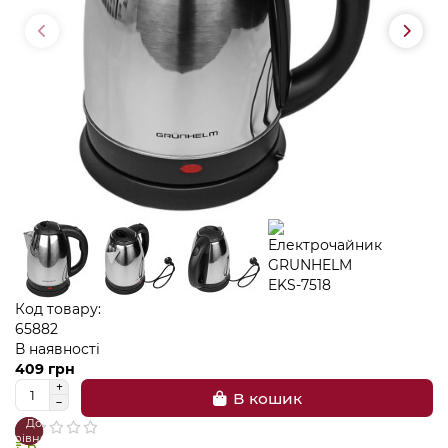
Код товару:
65882
В наявності
409 грн
В кошик
До
В
порівняння
закладки