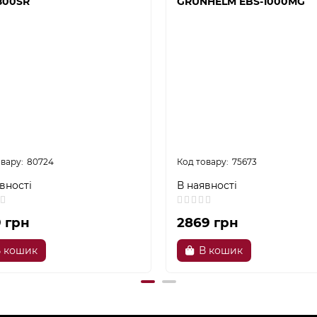
800SR
GRUNHELM EBS-1000МG
80724
75673
вності
В наявності
9 грн
2869 грн
 кошик
В кошик