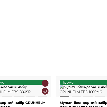
мо
Промо
дерний набір GRUNHELM
Мульти-блендерний набі