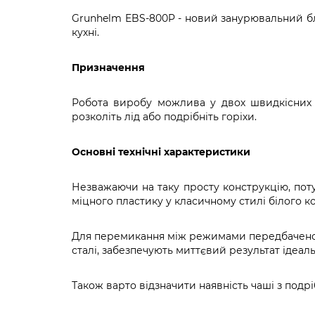
Grunhelm EBS-800P - новий занурювальний бле
кухні.
Призначення
Робота виробу можлива у двох швидкісних р
розколіть лід або подрібніть горіхи.
Основні технічні характеристики
Незважаючи на таку просту конструкцію, поту
міцного пластику у класичному стилі білого 
Для перемикання між режимами передбачено дві
сталі, забезпечують миттєвий результат ідеал
Також варто відзначити наявність чаші з подрі