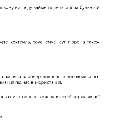
ньому вигляду займе гідне місце на будь-якій
е коктейль, соус, смузі, суп-пюре, а також
та насадка блендер виконані з високоякісного
имання під час використання.
леза виготовлені із високоякісної нержавіючої
в.