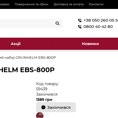
 сервіс
Повернення та обмін
Доставка та оплата
Контакти
+38 050 260 05 
0800 40 42 80
Акції
Новинки
ий набір GRUNHELM EBS-800P
HELM EBS-800P
Код товару:
59439
Закінчився
1389 грн
Закінчився
До
В
порівняння
закладки