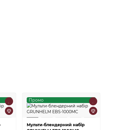
Промо
Промо
р
Мульти-блендерний набір