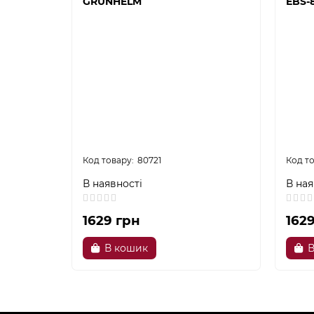
GRUNHELM
EBS-
80721
В наявності
В ная
1629 грн
162
В кошик
В