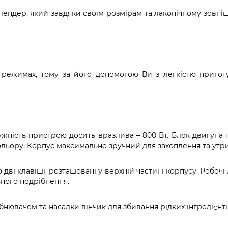
ндер, який завдяки своїм розмірам та лаконічному зовніш
ежимах, тому за його допомогою Ви з легкістю приготуєт
жність пристрою досить вразлива – 800 Вт. Блок двигуна 
кольору. Корпус максимально зручний для захоплення та утр
 клавіші, розташовані у верхній частині корпусу. Робочі 
ьного подрібнення.
бнювачем та насадки вінчик для збивання рідких інгредієнті