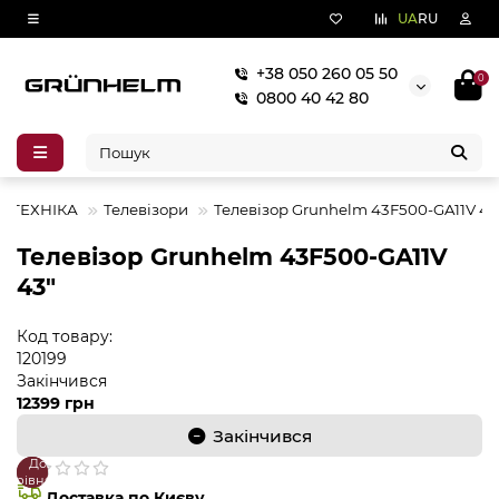
UA
RU
+38 050 260 05 50
0
0800 40 42 80
О ТЕХНІКА
Телевізори
Телевізор Grunhelm 43F500-GA11V 43
Телевізор Grunhelm 43F500-GA11V
43"
Код товару:
120199
Закінчився
12399 грн
Закінчився
До
В
порівняння
закладки
Доставка по Києву