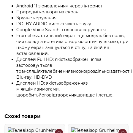
Android 11 з оновленням через інтернет
Природні кольори на екрані
Зручне керування
DOLBY AUDIO висока якість звуку
Google Voice Search -голосовекерування
FrameLess: стильний екран -це модель без полів,
чия складна естетика створює оптичну ілюзію, при
цьому екран зміщується в стіну, на якій він
встановлений.
Дисплей Full HD: якістьзображенняяка
застосовуєтьсяв
трансляціяхтелебаченнявисокоїроздільноїздатності
Blu-ray; HD-DVD
Дисплей HD: якістьзображенняз
м'якшімивимогами,
щоробитьйоговідтворенняшвидше і легше.
Схожі товари