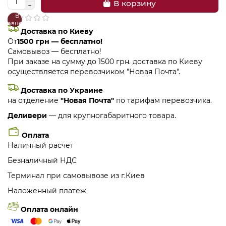
В корзину
В
В
сравнение
закладки
Доставка по Киеву
От
1500 грн — бесплатно!
Самовывоз — бесплатно!
При заказе на сумму до 1500 грн. доставка по Киеву
осуществляется перевозчиком "Новая Почта".
Доставка по Украине
на отделение
"Новая Почта"
по тарифам перевозчика.
Деливери
— для крупногабаритного товара.
Оплата
Наличный расчет
Безналичный НДС
Терминал при самовывозе из г.Киев
Наложенный платеж
Оплата онлайн