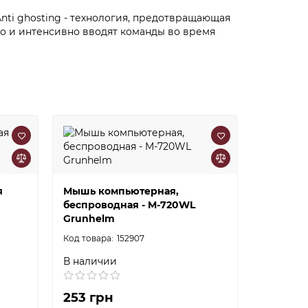
nti ghosting - технология, предотвращающая
ро и интенсивно вводят команды во время
я
Мышь компьютерная,
Мышь ко
беспроводная - M-720WL
беспров
Grunhelm
Grunhel
152907
В наличии
В налич
253 грн
540 гр