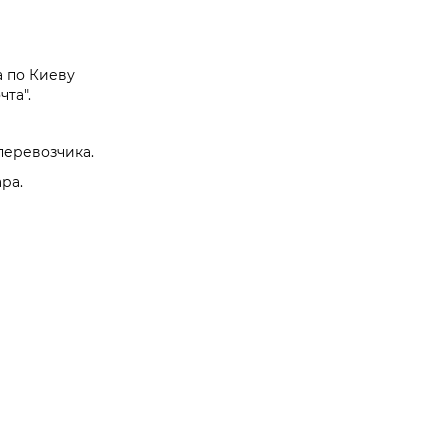
а по Киеву
та".
перевозчика.
ра.