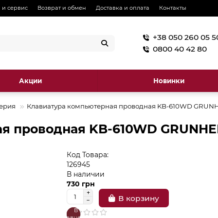
 и сервис
Возврат и обмен
Доставка и оплата
Контакты
+38 050 260 05 5
0800 40 42 80
Акции
Новинки
ерия
Клавиатура компьютерная проводная KB-610WD GRUN
ая проводная KB-610WD GRUNH
Код Товара:
126945
В наличии
730 грн
В корзину
В
В
сравнение
закладки