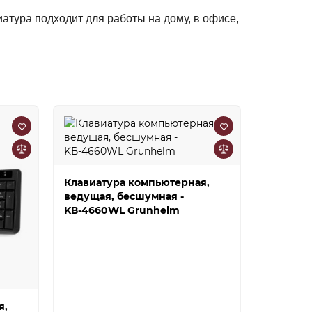
иатура подходит для работы на дому, в офисе,
Клавиатура компьютерная,
Клавиат
ведущая, бесшумная -
игровая
KВ-4660WL Grunhelm
K836WD
я,