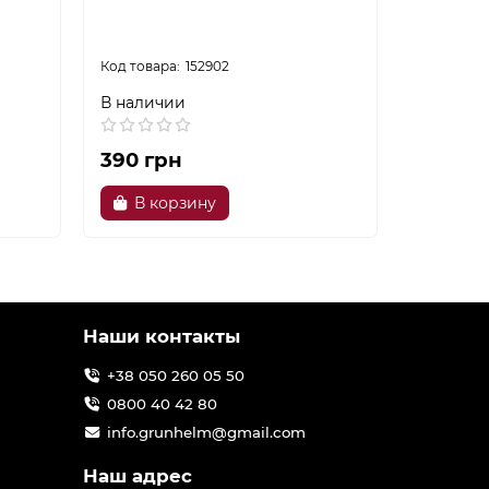
152902
В наличии
В налич
390 грн
623 гр
В корзину
В ко
Наши контакты
+38 050 260 05 50
0800 40 42 80
info.grunhelm@gmail.com
Наш адрес