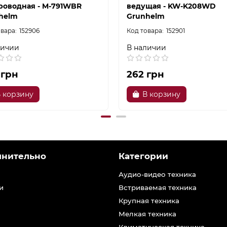
роводная - M-791WBR
ведущая - KW-K208WD
helm
Grunhelm
152906
152901
личии
В наличии
 грн
262 грн
 корзину
В корзину
лнительно
Категории
Аудио-видео техника
и
Встриваемая техника
Крупная техника
Мелкая техника