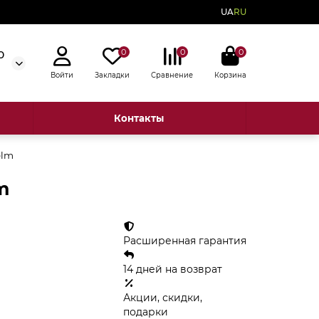
UA
RU
0
0
0
0
Войти
Закладки
Сравнение
Корзина
Контакты
elm
m
Расширенная гарантия
14 дней на возврат
Акции, скидки,
подарки