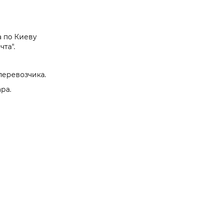
а по Киеву
та".
перевозчика.
ра.