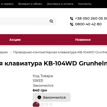
 и сервис
Возврат и обмен
Доставка и оплата
Контакты
+38 050 260 05 5
0800 40 42 80
Акции
Новинки
ерия
Проводная компьютерная клавиатура KB-104WD Grunh
я клавиатура KB-104WD Grunhel
Код Товара:
109331
Закончился
640 грн
Закончился
В
В
сравнение
закладки