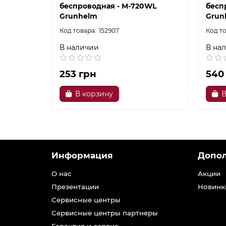
беспроводная - M-720WL
бесп
Grunhelm
Grun
152907
В наличии
В на
253 грн
540
В корзину
В
Информация
Допо
О нас
Акции
Презентации
Новинк
Сервисные центры
Сервисные центры партнеры