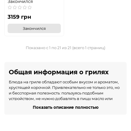
Закончился
3159 грн
Закончился
Показано с 1 по 21 из 21 (всего 1 страниц)
Общая информация о грилях
Блюда на гриле обладают особым вкусом и ароматом,
хрустящей корочкой. Привлекательно не только это, но
и бесспорная полезность: пользуясь подобным
устройством, не нужно добавлять в пищу масло или
другие жиры для жарки. Этот обзор поможет понять, что
Показать описание полностью
Показать описание полностью
является прибором, и стоит ли его покупать.
Самый удобный гриль для бытового использования –
электрический. Некоторые модели имеют небольшие
удобные габариты, компактно уживутся на любой