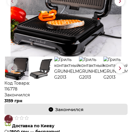
Код Товара:
116778
Закончился
3159 грн
Закончился
В
В
сравнение
закладки
Доставка по Киеву
От
1500 грн — бесплатно!