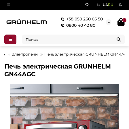
UA
RU
+38 050 260 05 50
0
0800 40 42 80
КА
Электропечи
Печь электрическая GRUNHELM GN44AG
Печь электрическая GRUNHELM
GN44AGC