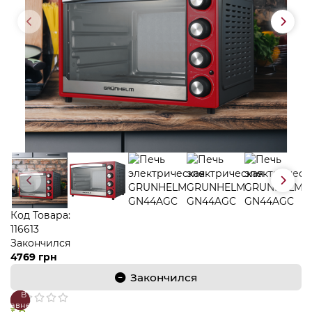
Код Товара:
116613
Закончился
4769 грн
Закончился
В
В
сравнение
закладки