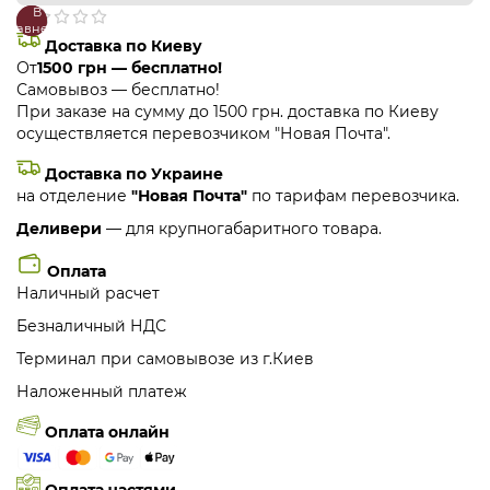
В
В
сравнение
закладки
Доставка по Киеву
От
1500 грн — бесплатно!
Самовывоз — бесплатно!
При заказе на сумму до 1500 грн. доставка по Киеву
осуществляется перевозчиком "Новая Почта".
Доставка по Украине
на отделение
"Новая Почта"
по тарифам перевозчика.
Деливери
— для крупногабаритного товара.
Оплата
Наличный расчет
Безналичный НДС
Терминал при самовывозе из г.Киев
Наложенный платеж
Оплата онлайн