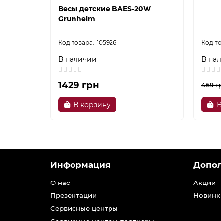
Весы детские BAES-20W
Grunhelm
105926
В наличии
В на
1429 грн
469 г
В корзину
В
Информация
Допо
О нас
Акции
Презентации
Новинк
Сервисные центры