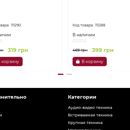
111290
111288
личии
В наличии
319 грн
399 грн
рн
469 грн
 корзину
В корзину
лнительно
Категории
Аудио-видео техника
и
Встриваемая техника
Крупная техника