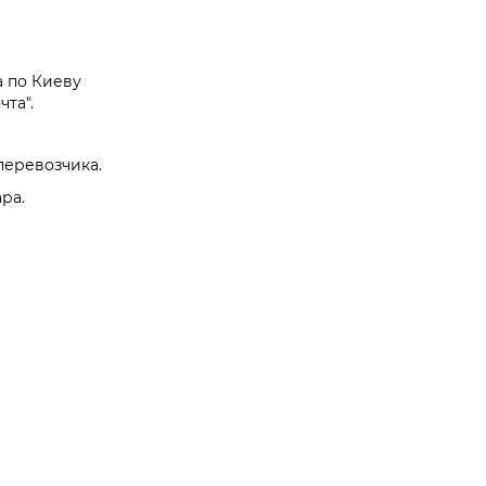
а по Киеву
та".
перевозчика.
ра.