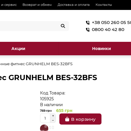
 и сервис
Возврат и обмен
Доставка и оплата
Контакты
+38 050 260 05 5
0800 40 42 80
Акции
Новинки
онные фитнес GRUNHELM BES-32BFS
ес GRUNHELM BES-32BFS
Код Товара:
105925
В наличии
655 грн
769 грн
В корзину
В
В
сравнение
закладки