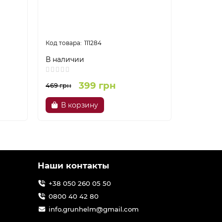
Весы на
Grunhel
111284
В наличии
В налич
399 грн
469 грн
469 грн
В корзину
В ко
Наши контакты
+38 050 260 05 50
0800 40 42 80
info.grunhelm@gmail.com