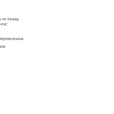
а по Киеву
та".
перевозчика.
ра.