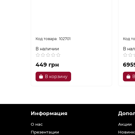
102701
В наличии
В на
449 грн
695
В корзину
В
Информация
Допо
О нас
Акции
Презентации
Новинк