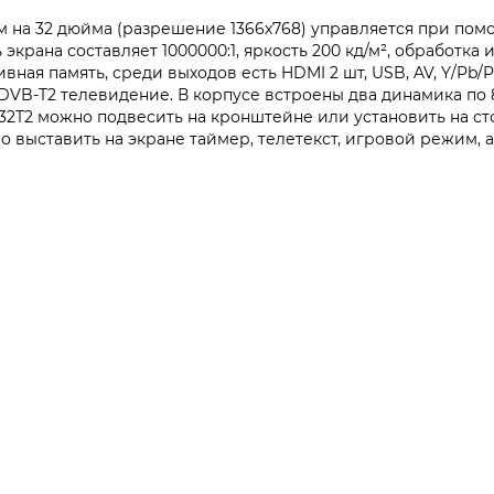
 на 32 дюйма (разрешение 1366х768) управляется при помо
крана составляет 1000000:1, яркость 200 кд/м², обработка 
вная память, среди выходов есть HDMI 2 шт, USB, AV, Y/Pb/
VB-T2 телевидение. В корпусе встроены два динамика по 8
2T2 можно подвесить на кронштейне или установить на сто
выставить на экране таймер, телетекст, игровой режим, ав