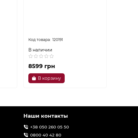
120191
В наличии
В налич
8599 грн
19619 
В корзину
В ко
Наши контакты
+38 050 260 05 50
0800 40 42 80