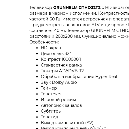
Телевизор
GRUNHELM GTHD32T2
с HD экраном
размера в черном исполнении. Контрастность э
частотой 60 Гц. Имеются встроенная и операти
Предусмотрены аналоговое ATV и цифровое D
составляет 40 Вт. Телевизор GRUNHELM GTHD3
расстоянии 200х200 мм. Функционально можно 
Особенности:
HD экран
Диагональ 32"
Контраст 1000000:1
Стандартная рамка
Тюнеры ATV/DVB-T2
Обработка изображения Hyper Real
Звук Dolby Audio
Таймер
Телетекст
Игровой режим
Автопоиск каналов
Субтитры
Телегид
Выход композитный (AV)
Выход компонентный (Y/Pb/Pr)