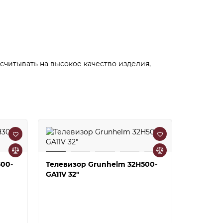
читывать на высокое качество изделия,
300-
Телевизор Grunhelm 32H500-
Телевиз
GA11V 32"
GA11V 50