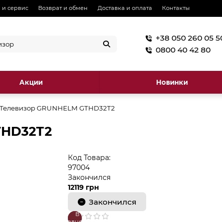
 и сервис
Возврат и обмен
Доставка и оплата
Контакты
+38 050 260 05 5
0800 40 42 80
Акции
Новинки
Телевизор GRUNHELM GTHD32T2
THD32T2
Код Товара:
97004
Закончился
12119 грн
Закончился
В
В
сравнение
закладки