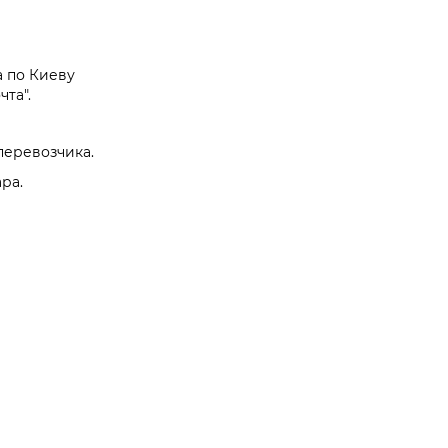
а по Киеву
та".
перевозчика.
ра.