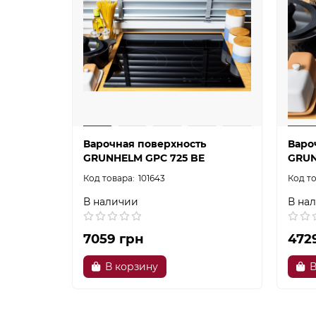
Варочная поверхность
Варо
GRUNHELM GPC 725 BE
GRUN
101643
В наличии
В на
7059 грн
472
В корзину
В