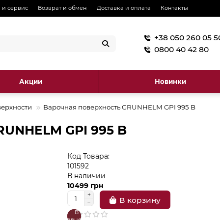
 и сервис
Возврат и обмен
Доставка и оплата
Контакты
+38 050 260 05 5
0800 40 42 80
Акции
Новинки
верхности
Варочная поверхность GRUNHELM GPI 995 B
RUNHELM GPI 995 B
Код Товара:
101592
В наличии
10499 грн
В корзину
В
В
сравнение
закладки