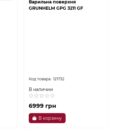
Варильна поверхня
Варильн
GRUNHELM GPG 3211 GF
GRUNHEL
121732
В наличии
В налич
6999 грн
7699 г
В корзину
В ко