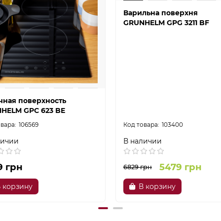
Варильна поверхня
GRUNHELM GPG 3211 BF
чная поверхность
HELM GPC 623 BE
106569
103400
личии
В наличии
9 грн
5479 грн
6829 грн
 корзину
В корзину