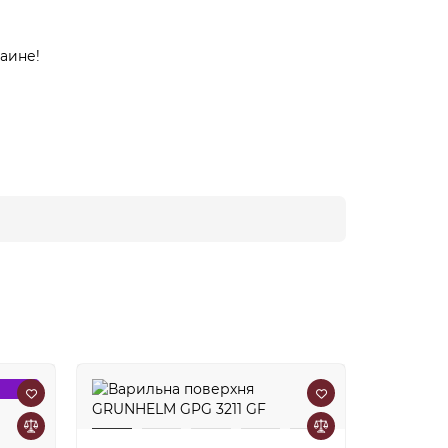
аине!