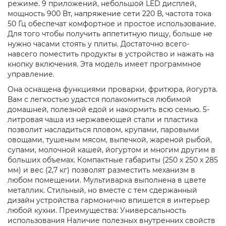
режиме. 9 приложений, небольшой LED дисплей,
мощность 900 Вт, напряжение сети 220 В, частота тока
50 Гц обеспечат комфортное и простое использование.
Для того чтобы получить аппетитную пищу, больше не
нужно часами стоять у плиты. Достаточно всего-
навсего поместить продукты в устройство и нажать на
кнопку включения. Эта модель имеет программное
управление.
Она оснащена функциями проварки, фритюра, йогурта.
Вам с легкостью удастся полакомиться любимой
домашней, полезной едой и накормить всю семью. 5-
литровая чаша из нержавеющей стали и пластика
позволит насладиться пловом, крупами, паровыми
овощами, тушеным мясом, выпечкой, жареной рыбой,
супами, молочной кашей, йогуртом и многим другим в
больших объемах. Компактные габариты (250 х 250 х 285
мм) и вес (2,7 кг) позволят разместить механизм в
любом помещении. Мультиварка выполнена в цвете
металлик. Стильный, но вместе с тем сдержанный
дизайн устройства гармонично впишется в интерьер
любой кухни. Преимущества: Универсальность
использования Наличие полезных внутренних свойств