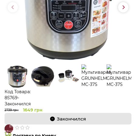
Код Товара:
85769-
Закончился
1649 грн
2739 грн
Закончился
В
В
сравнение
закладки
Доставка по Киеву