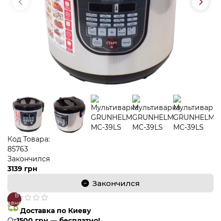
Код Товара:
85763
Закончился
3139 грн
Закончился
В
В
сравнение
закладки
Доставка по Киеву
От
1500 грн — бесплатно!