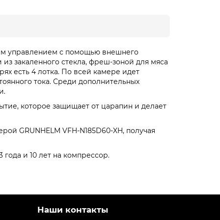
ым управлением с помощью внешнего
из закаленного стекла, фреш-зоной для мяса
ях есть 4 лотка. По всей камере идет
оянного тока. Среди дополнительных
и.
тие, которое защищает от царапин и делает
камерой GRUNHELM VFH-N185D60-XH, получая
 года и 10 лет на компрессор.
Наши контакты