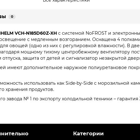
Все характеристики
вы
0
HELM VCH-N185D60Z-XH
с системой NoFROST и электронн
освещение с медленным возгоранием. Оснащена 4 полками 
я овощей (одно из них с регулировкой влажности). В двер
агодаря мощному тихому центробежному вентилятору пост
 отпуска, защита от детей и сигнализатор незакрытой двер
ей имеют дополнительное наружное полиуретановое покры
озможность использовать как Side-by-Side с морозильной 
го хранения продуктов.
 завода № 1 по экспорту холодильной техники – гарантия 3
лнительно
Категории