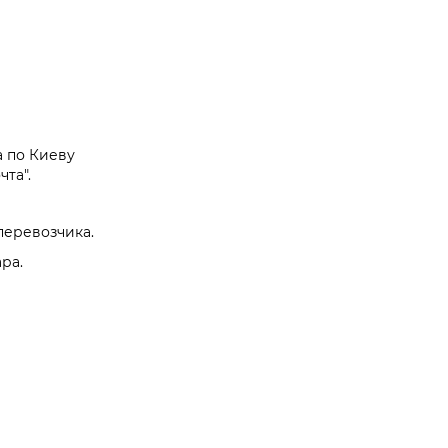
а по Киеву
та".
перевозчика.
ра.