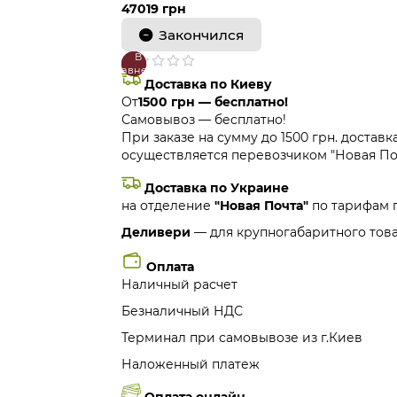
47019 грн
Закончился
В
В
сравнение
закладки
Доставка по Киеву
От
1500 грн — бесплатно!
Самовывоз — бесплатно!
При заказе на сумму до 1500 грн. доставк
осуществляется перевозчиком "Новая Поч
Доставка по Украине
на отделение
"Новая Почта"
по тарифам 
Деливери
— для крупногабаритного това
Оплата
Наличный расчет
Безналичный НДС
Терминал при самовывозе из г.Киев
Наложенный платеж