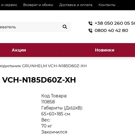
 и сервис
Возврат и обмен
Доставка и оплата
Контакты
+38 050 260 05 5
0800 40 42 80
Акции
Новинки
лодильник GRUNHELM VCH-N185D60Z-XH
 VCH-N185D60Z-XH
Код Товара:
110858
Габариты (ДхШхВ):
65×60×185 см
Вес:
70 кг
Закончился