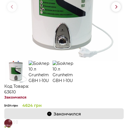
Код Товара:
63610
Закончился
4624 грн
5434 грн
Закончился
В
В
сравнение
закладки