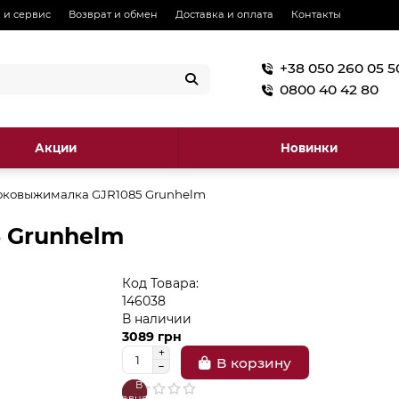
 и сервис
Возврат и обмен
Доставка и оплата
Контакты
+38 050 260 05 5
0800 40 42 80
Акции
Новинки
оковыжималка GJR1085 Grunhelm
 Grunhelm
Код Товара:
146038
В наличии
3089 грн
В корзину
В
В
сравнение
закладки