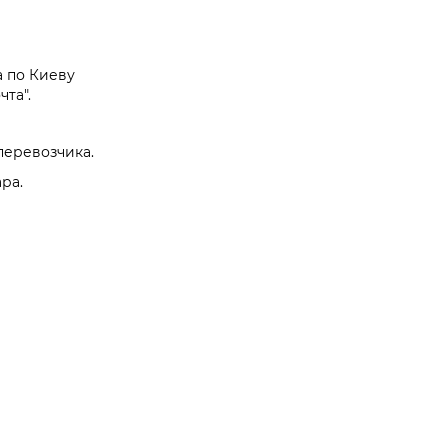
а по Киеву
та".
перевозчика.
ра.