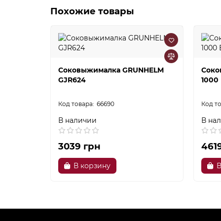
Похожие товары
Соковыжималка GRUNHELM
Соко
GJR624
1000
66690
В наличии
В на
3039 грн
461
В корзину
В