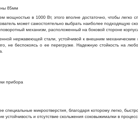
ины 85мм
 мощностью в 1000 Вт, этого вполне достаточно, чтобы легко с
зователь может самостоятельно выбрать наиболее подходящую ско
й поворотный механизм, расположенный на боковой стороне корпус
венной нержавеющей стали, устойчивой к внешним механическим 
лго, не беспокоясь о ее перегрузке. Надежную стойкость на лю
а.
тки прибора
 специальные микроотверстия, благодаря которому легко, быстро
е устойчивость и отсутствие скольжения соковыжималки в процесс