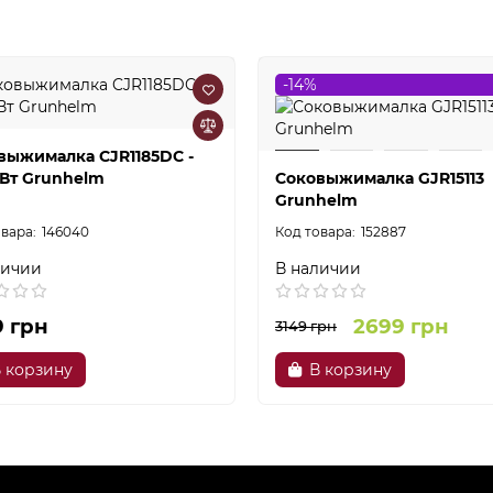
-14%
выжималка CJR1185DC -
 Вт Grunhelm
Соковыжималка GJR15113
Grunhelm
146040
152887
личии
В наличии
9 грн
2699 грн
3149 грн
 корзину
В корзину