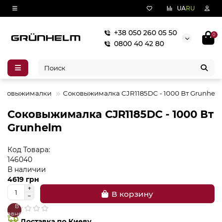
UA
RU
+38 050 260 05 50
0
0800 40 42 80
оковыжималки
Соковыжималка CJR1185DC - 1000 Вт Grunhel
Соковыжималка CJR1185DC - 1000 Вт
Grunhelm
Код Товара:
146040
В наличии
4619 грн
В корзину
В
В
сравнение
закладки
Доставка по Киеву