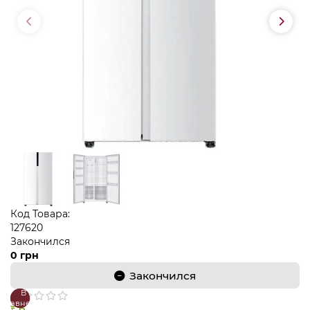
Код Товара:
127620
Закончился
0 грн
Закончился
В
В
сравнение
закладки