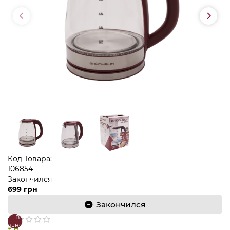
Код Товара:
106854
Закончился
699 грн
Закончился
В
В
сравнение
закладки