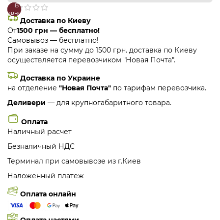
В
В
сравнение
закладки
Доставка по Киеву
От
1500 грн — бесплатно!
Самовывоз — бесплатно!
При заказе на сумму до 1500 грн. доставка по Киеву
осуществляется перевозчиком "Новая Почта".
Доставка по Украине
на отделение
"Новая Почта"
по тарифам перевозчика.
Деливери
— для крупногабаритного товара.
Оплата
Наличный расчет
Безналичный НДС
Терминал при самовывозе из г.Киев
Наложенный платеж
Оплата онлайн