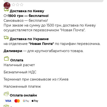
В
В
сравнение
закладки
Доставка по Киеву
От
1500 грн — бесплатно!
Самовывоз — бесплатно!
При заказе на сумму до 1500 грн. доставка по Киеву
осуществляется перевозчиком "Новая Почта".
Доставка по Украине
на отделение
"Новая Почта"
по тарифам перевозчика.
Деливери
— для крупногабаритного товара.
Оплата
Наличный расчет
Безналичный НДС
Терминал при самовывозе из г.Киев
Наложенный платеж
Оплата онлайн