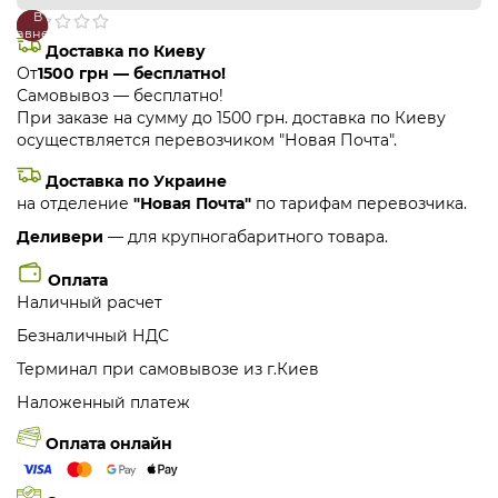
В
В
сравнение
закладки
Доставка по Киеву
От
1500 грн — бесплатно!
Самовывоз — бесплатно!
При заказе на сумму до 1500 грн. доставка по Киеву
осуществляется перевозчиком "Новая Почта".
Доставка по Украине
на отделение
"Новая Почта"
по тарифам перевозчика.
Деливери
— для крупногабаритного товара.
Оплата
Наличный расчет
Безналичный НДС
Терминал при самовывозе из г.Киев
Наложенный платеж
Оплата онлайн