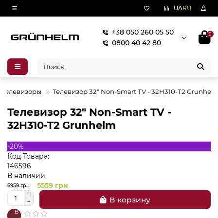
UA
RU
+38 050 260 05 50
0
0800 40 42 80
Телевизоры
Телевизор 32" Non-Smart TV - 32H310-T2 Grunhel
Телевизор 32" Non-Smart TV -
32H310-T2 Grunhelm
-20%
Код Товара:
146596
В наличии
5559 грн
6959 грн
В корзину
В
В