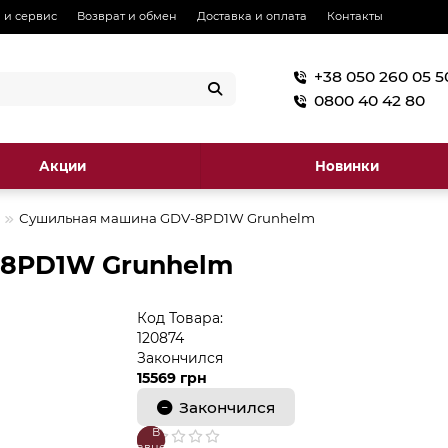
 и сервис
Возврат и обмен
Доставка и оплата
Контакты
+38 050 260 05 5
0800 40 42 80
Акции
Новинки
Сушильная машина GDV-8PD1W Grunhelm
-8PD1W Grunhelm
Код Товара:
120874
Закончился
15569 грн
Закончился
В
В
сравнение
закладки