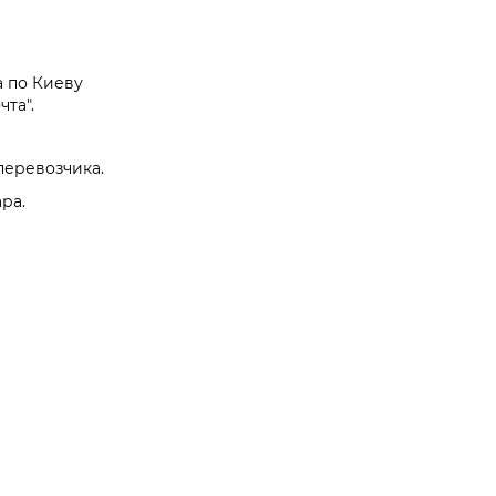
а по Киеву
та".
перевозчика.
ра.