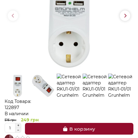
Код Товара:
122897
В наличии
249 грн
516 грн
В корзину
В
В