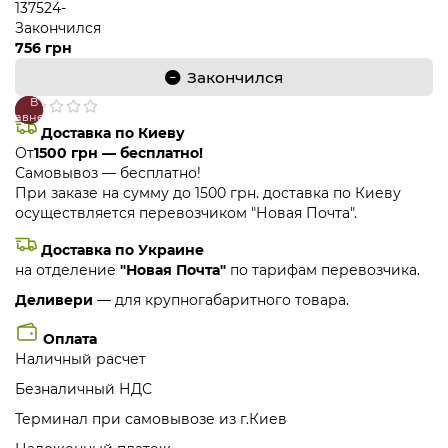
137524-
Закончился
756 грн
Закончился
В
В
сравнение
закладки
Доставка по Киеву
От
1500 грн — бесплатно!
Самовывоз — бесплатно!
При заказе на сумму до 1500 грн. доставка по Киеву
осуществляется перевозчиком "Новая Почта".
Доставка по Украине
на отделение
"Новая Почта"
по тарифам перевозчика.
Деливери
— для крупногабаритного товара.
Оплата
Наличный расчет
Безналичный НДС
Терминал при самовывозе из г.Киев