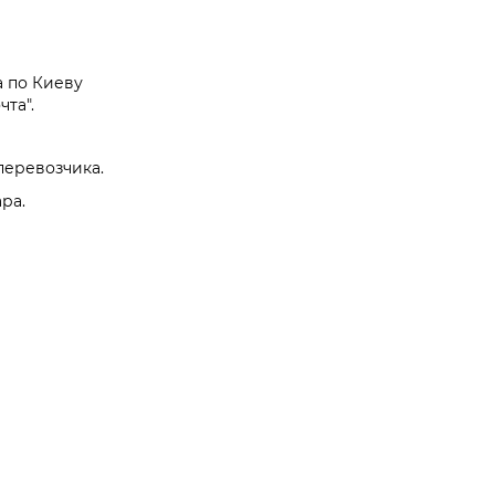
а по Киеву
та".
перевозчика.
ра.