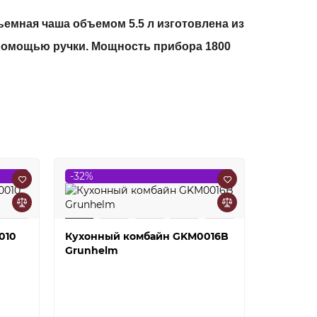
мная чаша объемом 5.5 л изготовлена ​​из
 помощью ручки. Мощность прибора 1800
-32%
-37%
010
Кухонный комбайн GKM0016B
Кухонны
Grunhelm
Grunhel