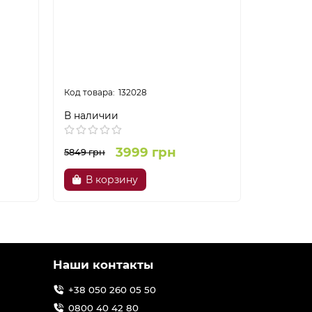
132028
В наличии
В налич
3999 грн
5849 грн
4369 грн
В корзину
В ко
Наши контакты
+38 050 260 05 50
0800 40 42 80