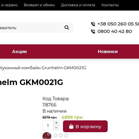
 и сервис
Возврат и обмен
Доставка и оплата
Контакты
+38 050 260 05 5
0800 40 42 80
Акции
Новинки
Кухонный комбайн Grunhelm GKM0021G
helm GKM0021G
Код Товара:
118766
В наличии
4899 грн
8379 грн
В корзину
В
В
сравнение
закладки