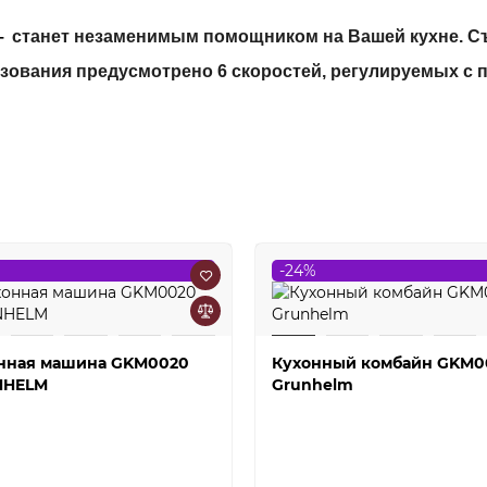
–
станет незаменимым помощником на Вашей кухне. Съе
зования предусмотрено 6 скоростей, регулируемых с
-24%
нная машина GKM0020
Кухонный комбайн GKM0
NHELM
Grunhelm