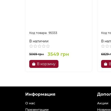
95333
В наличии
В на
3549 грн
5069 грн
6829 
В корзину
В
Информация
Допо
О нас
Акции
Презентации
Новинк