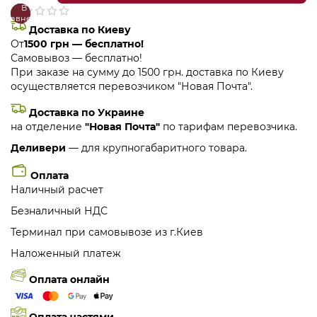
В
В
сравнение
закладки
Доставка по Киеву
От
1500 грн — бесплатно!
Самовывоз — бесплатно!
При заказе на сумму до 1500 грн. доставка по Киеву
осуществляется перевозчиком "Новая Почта".
Доставка по Украине
на отделение
"Новая Почта"
по тарифам перевозчика.
Деливери
— для крупногабаритного товара.
Оплата
Наличный расчет
Безналичный НДС
Терминал при самовывозе из г.Киев
Наложенный платеж
Оплата онлайн