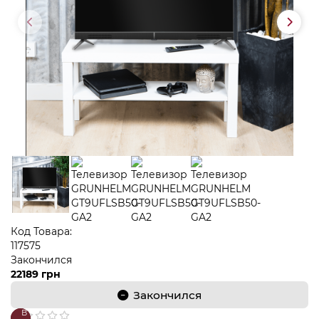
Код Товара:
117575
Закончился
22189 грн
Закончился
В
В