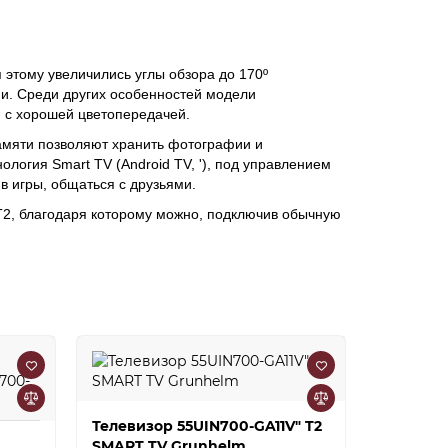
этому увеличились углы обзора до 170º
ми. Среди других особенностей модели
ой с хорошей цветопередачей.
амяти позволяют хранить фотографии и
логия Smart TV (Android TV, '), под управлением
в игры, общаться с друзьями.
2, благодаря которому можно, подключив обычную
Телевизор 55UIN700-GA11V" T2
Телевиз
SMART TV Grunhelm
Q55UN701