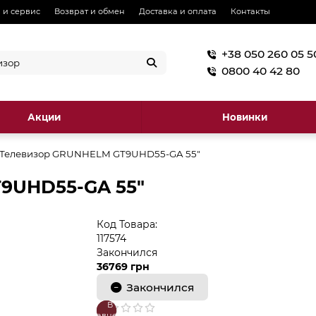
 и сервис
Возврат и обмен
Доставка и оплата
Контакты
+38 050 260 05 5
0800 40 42 80
Акции
Новинки
Телевизор GRUNHELM GT9UHD55-GA 55"
9UHD55-GA 55"
Код Товара:
117574
Закончился
36769 грн
Закончился
В
В
сравнение
закладки