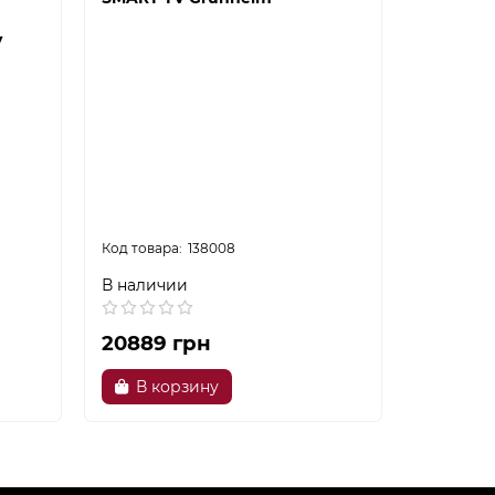
V
138008
В наличии
В налич
20889 грн
22899 
В корзину
В ко