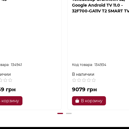
Google Android TV 11.0 -
32F700-GA11V T2 SMART T
134941
134934
личии
В наличии
59 грн
9079 грн
 корзину
В корзину