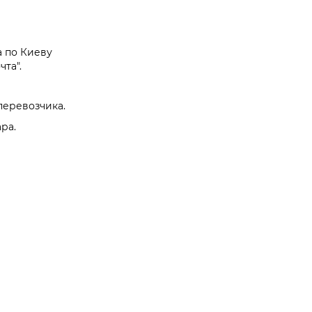
а по Киеву
та".
перевозчика.
ра.