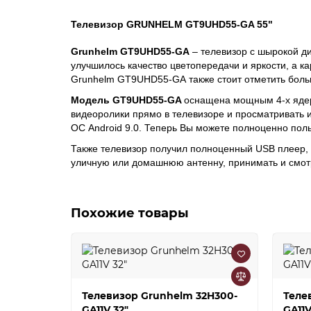
Телевизор GRUNHELM GT9UHD55-GA 55"
Grunhelm
GT9UHD55-GA
– телевизор с шырокой ди
улучшилось качество цветопередачи и яркости, а 
Grunhelm
GT9UHD55-GA
также стоит отметить боль
Модель
GT9UHD55-GA
оснащена мощным 4-х ядер
видеоролики прямо в телевизоре и просматривать и
ОС Android 9.0. Теперь Вы можете полноценно поль
Также телевизор получил полноценный USB плеер,
уличную или домашнюю антенну, принимать и смотр
Похожие товары
Телевизор Grunhelm 32H300-
Теле
GA11V 32"
GA11V