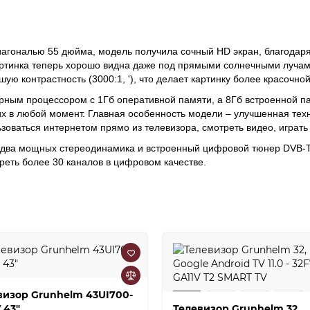
агональю 55 дюйма, модель получила сочный HD экран, благодаря 
картинка теперь хорошо видна даже под прямыми солнечными луча
шую контрастность (3000:1, '), что делает картинку более красочн
ным процессором с 1Гб оперативной памяти, а 8Гб встроенной п
х в любой момент. Главная особенность модели – улучшенная техно
зоваться интернетом прямо из телевизора, смотреть видео, играть 
 два мощных стереодинамика и встроенный цифровой тюнер DVB-T
еть более 30 каналов в цифровом качестве.
визор Grunhelm 43UI700-
 43"
Телевизор Grunhelm 32,