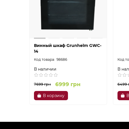
Винный шкаф Grunhelm GWC-
14
98686
В наличии
В на
6999 грн
7699 грн
6499 
В корзину
В