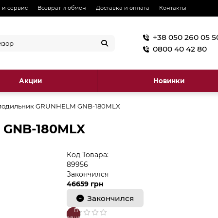
 и сервис
Возврат и обмен
Доставка и оплата
Контакты
+38 050 260 05 5
0800 40 42 80
Акции
Новинки
лодильник GRUNHELM GNB-180MLX
 GNB-180MLX
Код Товара:
89956
Закончился
46659 грн
Закончился
В
В
сравнение
закладки