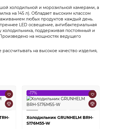
льшой холодильной и морозильной камерами, а
илка на 145 л). Обладает высоким классом
мораживанием любых продуктов каждый день.
утреннее LED освещение, антибактериальная
лу холодильника, поддерживая постоянный и
. Произведено на мощностях ведущего
рассчитывать на высокое качество изделия,
-17%
-17%
TRH-
Холодильник GRUNHELM BRH-
Холодил
S176M55-W
GRUNHE