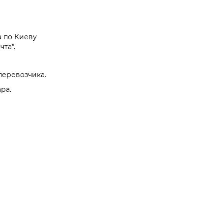
а по Киеву
та".
перевозчика.
ра.