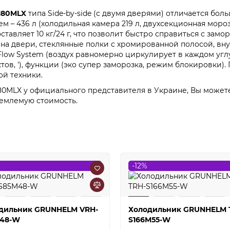
180MLX
типа Side-by-side (с двумя дверями) отличается бо
 – 436 л (холодильная камера 219 л, двухсекционная мороз
ставляет 10 кг/24 г, что позволит быстро справиться с за
на двери, стеклянные полки с хромированной полосой, вн
r Flow System (воздух равномерно циркулирует в каждом уг
в, '), функции (эко супер заморозка, режим блокировки)
ой техники.
MLX у официального представителя в Украине, Вы можете 
емлемую стоимость.
-12%
дильник GRUNHELM VRH-
Холодильник GRUNHELM 
48-W
S166M55-W