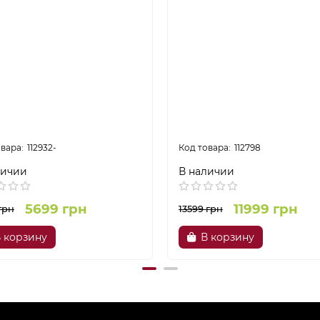
112932-
112798
личии
В наличии
5699 грн
11999 грн
грн
13599 грн
 корзину
В корзину