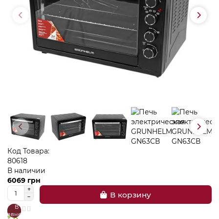
Код Товара:
80618
В наличии
6069 грн
В корзину
В
В
сравнение
закладки