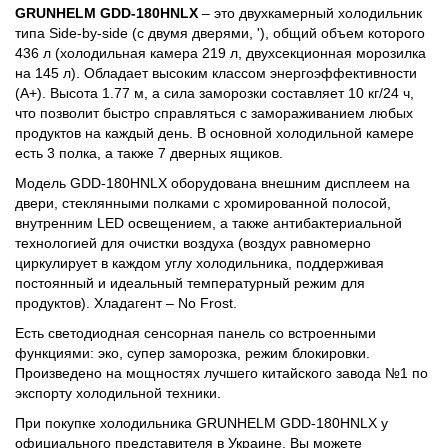
GRUNHELM GDD-180HNLX
– это двухкамерный холодильник
типа Side-by-side (с двумя дверями, '), общий объем которого
436 л (холодильная камера 219 л, двухсекционная морозилка
на 145 л). Обладает высоким классом энергоэффективности
(А+). Высота 1.77 м, а сила заморозки составляет 10 кг/24 ч,
что позволит быстро справляться с замораживанием любых
продуктов на каждый день. В основной холодильной камере
есть 3 полка, а также 7 дверных ящиков.
Модель GDD-180HNLX оборудована внешним дисплеем на
двери, стеклянными полками с хромированной полосой,
внутренним LED освещением, а также антибактериальной
технологией для очистки воздуха (воздух равномерно
циркулирует в каждом углу холодильника, поддерживая
постоянный и идеальный температурный режим для
продуктов). Хладагент – No Frost.
Есть светодиодная сенсорная панель со встроенными
функциями: эко, супер заморозка, режим блокировки.
Произведено на мощностях лучшего китайского завода №1 по
экспорту холодильной техники.
При покупке холодильника GRUNHELM GDD-180HNLX у
официального представителя в Украине, Вы можете