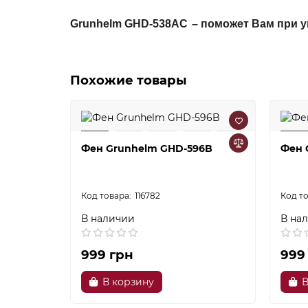
Grunhelm GHD-538АС
–
поможет Вам при у
Похожие товары
Фен Grunhelm GHD-596B
Фен 
116782
В наличии
В на
999 грн
999
В корзину
В