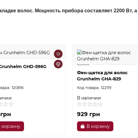
кладке волос. Мощность прибора составляет 2200 Вт, а
Grunhelm GHD-596G
Фен-щетка для волос
Grunhelm GHA-829
120816
122119
личии
В наличии
 грн
929 грн
 корзину
В корзину