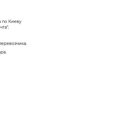
а по Киеву
та".
перевозчика.
ра.