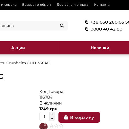
 и сервис
Возврат и обмен
Доставка и оплата
Контакты
+38 050 260 05 5
0800 40 42 80
Акции
Новинки
ен Grunhelm GHD-538АС
С
Код Товара:
116784
В наличии
1249 грн
В корзину
В
В
сравнение
закладки