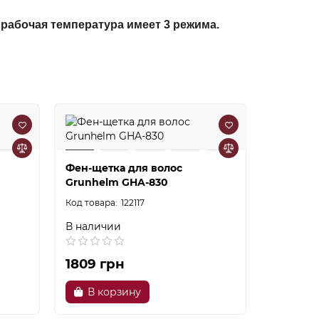
 рабочая температура имеет 3 режима.
Фен-щетка для волос
Щипцы д
Grunhelm GHA-830
GHS-605
122117
В наличии
В налич
1809 грн
729 гр
В корзину
В ко