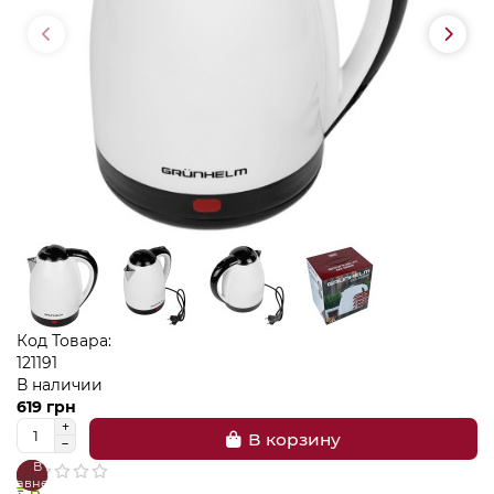
Код Товара:
121191
В наличии
619 грн
В корзину
В
В
сравнение
закладки