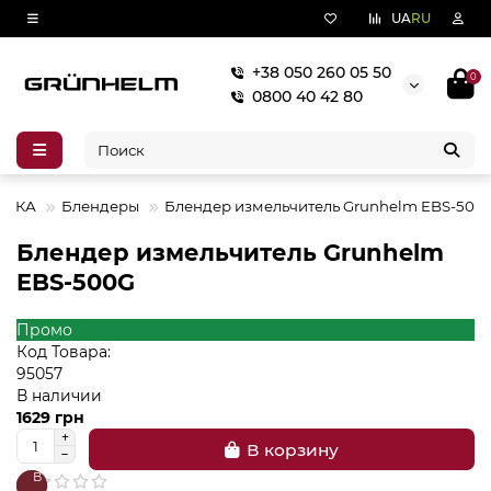
UA
RU
+38 050 260 05 50
0
0800 40 42 80
НИКА
Блендеры
Блендер измельчитель Grunhelm EBS-500
Блендер измельчитель Grunhelm
EBS-500G
Промо
Код Товара:
95057
В наличии
1629 грн
В корзину
В
В