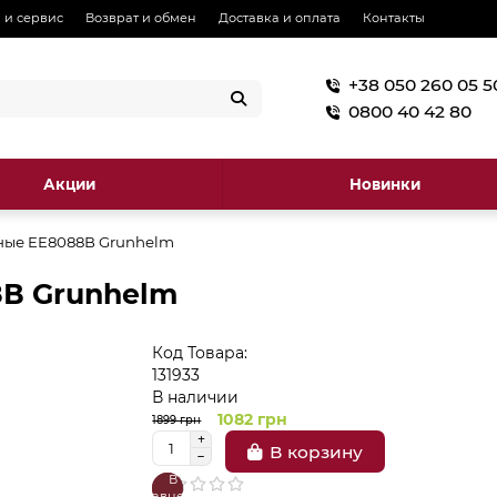
 и сервис
Возврат и обмен
Доставка и оплата
Контакты
+38 050 260 05 5
0800 40 42 80
Акции
Новинки
ные EE8088В Grunhelm
8В Grunhelm
Код Товара:
131933
В наличии
1082 грн
1899 грн
В корзину
В
В
сравнение
закладки