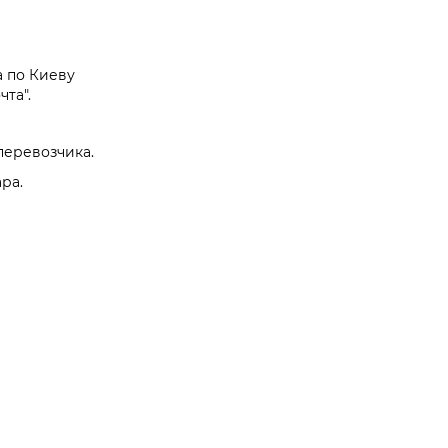
а по Киеву
та".
перевозчика.
ра.