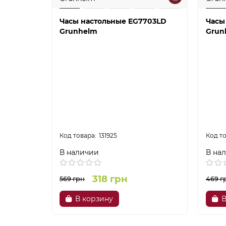
Часы настольные EG7703LD
Часы
Grunhelm
Grun
131925
В наличии
В на
318 грн
569 грн
469 г
В корзину
В