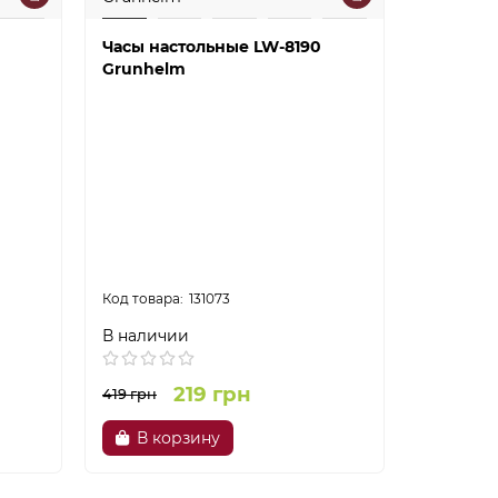
Часы настольные LW-8190
Часы на
Grunhelm
Grunhel
131073
В наличии
В налич
219 грн
419 грн
419 грн
В корзину
В ко