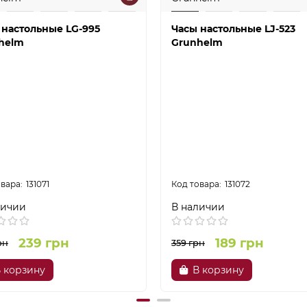
 настольные LG-995
Часы настольные LJ-523
helm
Grunhelm
131071
131072
личии
В наличии
239 грн
189 грн
рн
359 грн
 корзину
В корзину