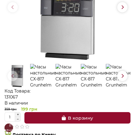
Код Товара:
131067
В наличии
199 грн
359 грн
В корзину
В
В
сравнение
закладки
Доставка по Киеву