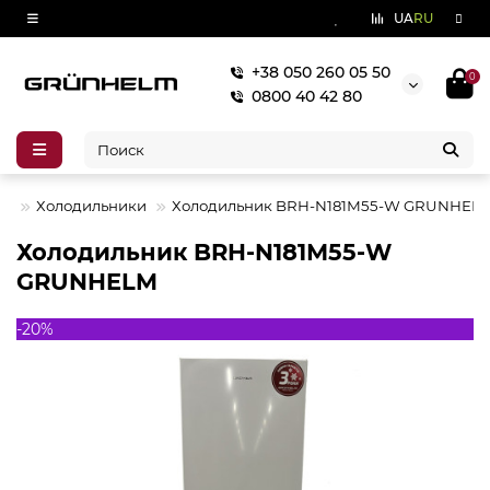
UA
RU
+38 050 260 05 50
0
0800 40 42 80
КА
Холодильники
Холодильник BRH-N181М55-W GRUNHEL
Холодильник BRH-N181М55-W
GRUNHELM
-20%