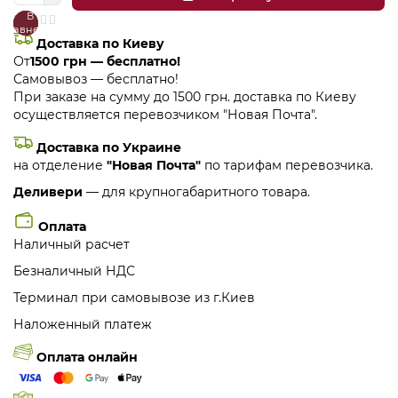
В
В
сравнение
закладки
Доставка по Киеву
От
1500 грн — бесплатно!
Самовывоз — бесплатно!
При заказе на сумму до 1500 грн. доставка по Киеву
осуществляется перевозчиком "Новая Почта".
Доставка по Украине
на отделение
"Новая Почта"
по тарифам перевозчика.
Деливери
— для крупногабаритного товара.
Оплата
Наличный расчет
Безналичный НДС
Терминал при самовывозе из г.Киев
Наложенный платеж
Оплата онлайн