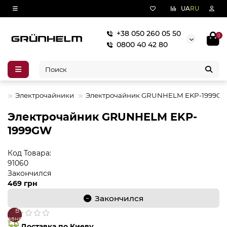
UA
RU
+38 050 260 05 50
0
0800 40 42 80
А
Электрочайники
Электрочайник GRUNHELM EKP-1999G
Электрочайник GRUNHELM EKP-
1999GW
Код Товара:
91060
Закончился
469 грн
Закончился
В
В
сравнение
закладки
Доставка по Киеву