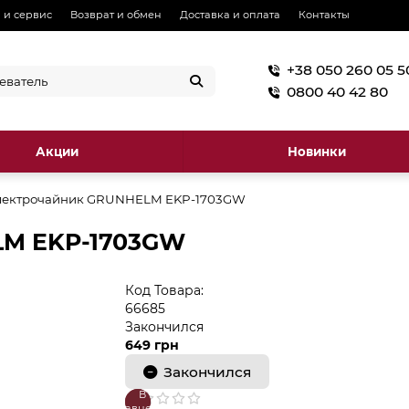
 и сервис
Возврат и обмен
Доставка и оплата
Контакты
+38 050 260 05 5
0800 40 42 80
Акции
Новинки
лектрочайник GRUNHELM EKP-1703GW
LM EKP-1703GW
Код Товара:
66685
Закончился
649 грн
Закончился
В
В
сравнение
закладки