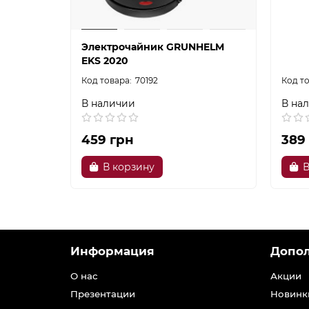
Электрочайник GRUNHELM
EKS 2020
70192
В наличии
В на
459 грн
389
В корзину
В
Информация
Допо
О нас
Акции
Презентации
Новинк