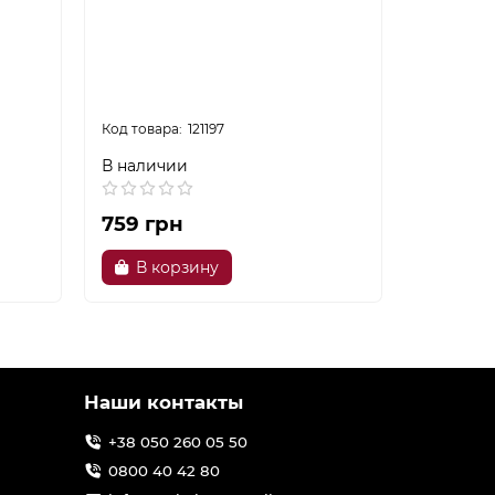
Электро
EKG-2320
121197
В наличии
В налич
759 грн
819 гр
В корзину
В ко
Наши контакты
+38 050 260 05 50
0800 40 42 80