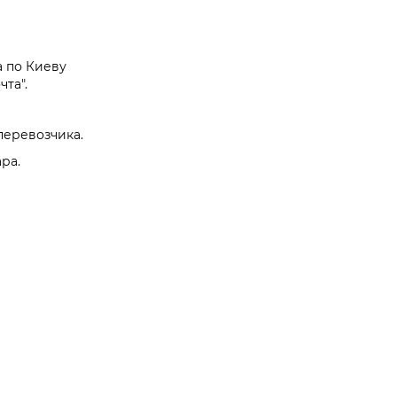
а по Киеву
та".
перевозчика.
ра.